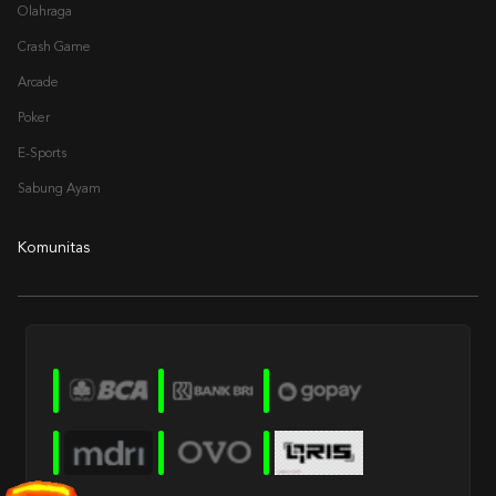
Olahraga
Crash Game
Arcade
Poker
E-Sports
Sabung Ayam
Komunitas