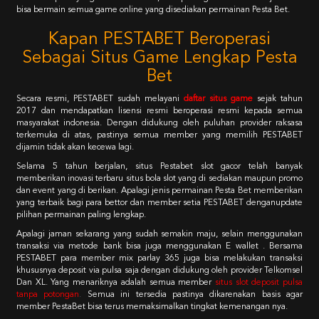
bisa bermain semua game online yang disediakan permainan Pesta Bet.
Kapan PESTABET Beroperasi
Sebagai Situs Game Lengkap Pesta
Bet
Secara resmi, PESTABET sudah melayani
daftar situs game
sejak tahun
2017 dan mendapatkan lisensi resmi beroperasi resmi kepada semua
masyarakat indonesia. Dengan didukung oleh puluhan provider raksasa
terkemuka di atas, pastinya semua member yang memilih PESTABET
dijamin tidak akan kecewa lagi.
Selama 5 tahun berjalan, situs Pestabet slot gacor telah banyak
memberikan inovasi terbaru situs bola slot yang di sediakan maupun promo
dan event yang di berikan. Apalagi jenis permainan Pesta Bet memberikan
yang terbaik bagi para bettor dan member setia PESTABET denganupdate
pilihan permainan paling lengkap.
Apalagi jaman sekarang yang sudah semakin maju, selain menggunakan
transaksi via metode bank bisa juga menggunakan E wallet . Bersama
PESTABET para member mix parlay 365 juga bisa melakukan transaksi
khususnya deposit via pulsa saja dengan didukung oleh provider Telkomsel
Dan XL. Yang menariknya adalah semua member
situs slot deposit pulsa
tanpa potongan
.
Semua ini tersedia pastinya dikarenakan basis agar
member PestaBet bisa terus memaksimalkan tingkat kemenangan nya.