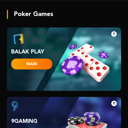
Poker Games
BALAK PLAY
MAIN
9GAMING