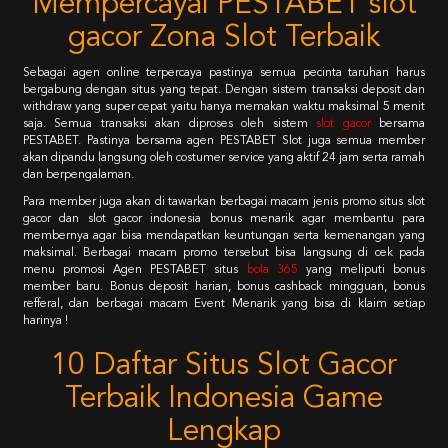
Mempercayai PESTABET slot
gacor Zona Slot Terbaik
Sebagai agen online terpercaya pastinya semua pecinta taruhan harus
bergabung dengan situs yang tepat. Dengan sistem transaksi deposit dan
withdraw yang super cepat yaitu hanya memakan waktu maksimal 5 menit
saja. Semua transaksi akan diproses oleh sistem
slot gacor
bersama
PESTABET. Pastinya bersama agen PESTABET Slot juga semua member
akan dipandu langsung oleh costumer service yang aktif 24 jam serta ramah
dan berpengalaman.
Para member juga akan di tawarkan berbagai macam jenis promo situs slot
gacor dan slot gacor indonesia bonus menarik agar membantu para
membernya agar bisa mendapatkan keuntungan serta kemenangan yang
maksimal. Berbagai macam promo tersebut bisa langsung di cek pada
menu promosi Agen PESTABET situs
bola 365
yang meliputi bonus
member baru. Bonus deposit harian, bonus cashback mingguan, bonus
refferal, dan berbagai macam Event Menarik yang bisa di klaim setiap
harinya !
10 Daftar Situs Slot Gacor
Terbaik Indonesia Game
Lengkap