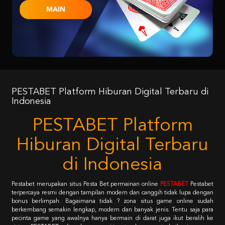
MAIN
PESTABET Platform Hiburan Digital Terbaru di
Indonesia
PESTABET Platform
Hiburan Digital Terbaru
di Indonesia
Pestabet merupakan situs Pesta Bet permainan online
PESTABET
Pestabet
terpercaya resmi dengan tampilan modern dan canggih tidak lupa dengan
bonus berlimpah. Bagaimana tidak ? zona situs game online sudah
berkembang semakin lengkap, modern dan banyak jenis. Tentu saja para
pecinta game yang awalnya hanya bermain di darat juga ikut beralih ke