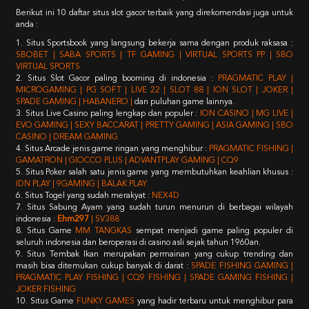
Berikut ini 10 daftar situs slot gacor terbaik yang direkomendasi juga untuk
anda :
1. Situs Sportsbook yang langsung bekerja sama dengan produk raksasa :
SBOBET | SABA SPORTS | TF GAMING | VIRTUAL SPORTS PP | SBO
VIRTUAL SPORTS
2. Situs Slot Gacor paling booming di indonesia :
PRAGMATIC PLAY |
MICROGAMING | PG SOFT | LIVE 22 | SLOT 88 | ION SLOT | JOKER |
SPADE GAMING | HABANERO |
dan puluhan game lainnya.
3. Situs Live Casino paling lengkap dan populer :
ION CASINO | MG LIVE |
EVO GAMING | SEXY BACCARAT | PRETTY GAMING | ASIA GAMING | SBO
CASINO | DREAM GAMING
4. Situs Arcade jenis game ringan yang menghibur :
PRAGMATIC FISHING |
GAMATRON | GIOCCO PLUS | ADVANTPLAY GAMING | CQ9
5. Situs Poker salah satu jenis game yang membutuhkan keahlian khusus :
IDN PLAY | 9GAMING | BALAK PLAY
6. Situs Togel yang sudah merakyat :
NEX4D
7. Situs Sabung Ayam yang sudah turun menurun di berbagai wilayah
indonesia :
Ehm297
| SV388
8. Situs Game
MM TANGKAS
sempat menjadi game paling populer di
seluruh indonesia dan beroperasi di casino asli sejak tahun 1960an.
9. Situs Tembak Ikan merupakan permainan yang cukup trending dan
masih bisa ditemukan cukup banyak di darat :
SPADE FISHING GAMING |
PRAGMATIC PLAY FISHING | CQ9 FISHING | SPADE GAMING FISHING |
JOKER FISHING
10. Situs Game
FUNKY GAMES
yang hadir terbaru untuk menghibur para