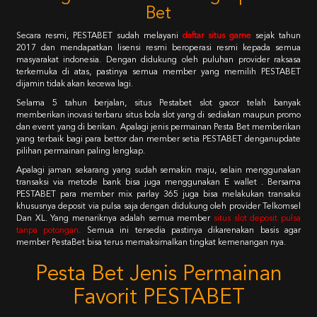
Bet
Secara resmi, PESTABET sudah melayani
daftar situs game
sejak tahun
2017 dan mendapatkan lisensi resmi beroperasi resmi kepada semua
masyarakat indonesia. Dengan didukung oleh puluhan provider raksasa
terkemuka di atas, pastinya semua member yang memilih PESTABET
dijamin tidak akan kecewa lagi.
Selama 5 tahun berjalan, situs Pestabet slot gacor telah banyak
memberikan inovasi terbaru situs bola slot yang di sediakan maupun promo
dan event yang di berikan. Apalagi jenis permainan Pesta Bet memberikan
yang terbaik bagi para bettor dan member setia PESTABET denganupdate
pilihan permainan paling lengkap.
Apalagi jaman sekarang yang sudah semakin maju, selain menggunakan
transaksi via metode bank bisa juga menggunakan E wallet . Bersama
PESTABET para member mix parlay 365 juga bisa melakukan transaksi
khususnya deposit via pulsa saja dengan didukung oleh provider Telkomsel
Dan XL. Yang menariknya adalah semua member
situs slot deposit pulsa
tanpa potongan
.
Semua ini tersedia pastinya dikarenakan basis agar
member PestaBet bisa terus memaksimalkan tingkat kemenangan nya.
Pesta Bet Jenis Permainan
Favorit PESTABET