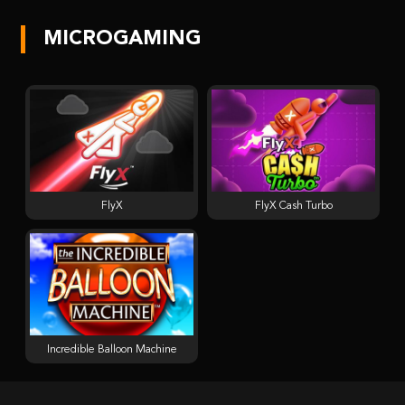
MICROGAMING
FlyX
FlyX Cash Turbo
Incredible Balloon Machine