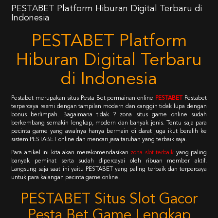
PESTABET Platform Hiburan Digital Terbaru di
Indonesia
PESTABET Platform
Hiburan Digital Terbaru
di Indonesia
Pestabet merupakan situs Pesta Bet permainan online
PESTABET
Pestabet
terpercaya resmi dengan tampilan modern dan canggih tidak lupa dengan
bonus berlimpah. Bagaimana tidak ? zona situs game online sudah
berkembang semakin lengkap, modern dan banyak jenis. Tentu saja para
pecinta game yang awalnya hanya bermain di darat juga ikut beralih ke
sistem PESTABET online dan mencari jasa taruhan yang terbaik saja.
Para artikel ini kita akan merekomendasikan
zona slot terbaik
yang paling
banyak peminat serta sudah dipercayai oleh ribuan member aktif.
Langsung saja saat ini yaitu PESTABET yang paling terbaik dan terpercaya
untuk para kalangan pecinta game online.
PESTABET Situs Slot Gacor
Pesta Bet Game Lengkap