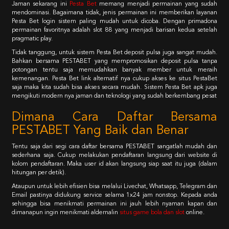
Jaman sekarang ini
Pesta Bet
memang menjadi permainan yang sudah
mendominasi. Bagaimana tidak, jenis permainan ini memberikan layanan
Pesta Bet login sistem paling mudah untuk dicoba. Dengan primadona
permainan favoritnya adalah slot 88 yang menjadi barisan kedua setelah
pragmatic play.
Tidak tanggung, untuk sistem Pesta Bet deposit pulsa juga sangat mudah.
Bahkan bersama PESTABET yang mempromosikan deposit pulsa tanpa
potongan tentu saja memudahkan banyak member untuk meraih
kemenangan. Pesta Bet link alternatif nya cukup akses ke situs PestaBet
saja maka kita sudah bisa akses secara mudah. Sistem Pesta Bet apk juga
mengikuti modern nya jaman dan teknologi yang sudah berkembang pesat
Dimana Cara Daftar Bersama
PESTABET Yang Baik dan Benar
Tentu saja dari segi cara daftar bersama PESTABET sangatlah mudah dan
sederhana saja. Cukup melakukan pendaftaran langsung dari website di
kolom pendaftaran. Maka user id akan langsung siap saat itu juga (dalam
hitungan per detik).
Ataupun untuk lebih efisien bisa melalui Livechat, Whatsapp, Telegram dan
Email pastinya didukung service selama 1x24 jam nonstop. Kepada anda
sehingga bisa menikmati permainan ini jauh lebih nyaman kapan dan
dimanapun ingin menikmati aldernalin
situs game bola dan slot
online.