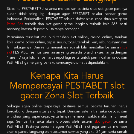
Siapa itu PESTABET ? Jika anda merupakan pecinta situs slot gacor pastinya
sudah tidak asing lagi dengan agen PESTABET selaku bandar game
indonesia. Perkenalkan, PESTABET adalah daftar situs zona situs slot gacor
Pesta Bet
terbaik dan slot gacor game lengkap terbaik bola 365 pasti
menang karena deposit pulsa tanpa potongan.
Permainan tersebut meliputi taruhan slot online, casino online, taruhan
bola, game poker online, capsa susun, togel, tembak ikan, sabung ayam dan
lain sebagainya. Dan yang menariknya adalah bila mendaftar bersama
situs
slot
PESTABET semua permainan yang tersedia bisa di akses hanya dengan
1 user ID saja loh. Tanpa harus repot lagi serta untuk pemindahan saldo dari
PESTABET game yang berlaku semuanya otomatis dipindahkan.
Kenapa Kita Harus
Mempercayai PESTABET slot
gacor Zona Slot Terbaik
Sebagai agen online terpercaya pastinya semua pecinta taruhan harus
bergabung dengan situs yang tepat. Dengan sistem transaksi deposit dan
withdraw yang super cepat yaitu hanya memakan waktu maksimal 5 menit
saja. Semua transaksi akan diproses oleh sistem
slot gacor
bersama
PESTABET. Pastinya bersama agen PESTABET Slot juga semua member
akan dipandu langsung oleh costumer service yang aktif 24 jam serta ramah