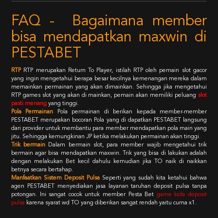
FAQ - Bagaimana member
bisa mendapatkan maxwin di
PESTABET
RTP
RTP merupakan Return To Player, istilah RTP oleh pemain slot gacor
yang ingin mengetahui berapa besar kecilnya kemenangan mereka dalam
memainkan permainan yang akan dimainkan. Sehingga jika mengetahui
RTP games slot yang akan di mainkan, pemain akan memiliki peluang
slot
pasti menang
yang tinggi.
Pola Permainan
Pola permainan di berikan kepada member-member
PESTABET merupakan bocoran Pola yang di dapatkan PESTABET langsung
dari provider untuk membantu para member mendapatkan pola main yang
jitu. Sehingga kemungkinan JP ketika melakukan permainan akan tinggi.
Trik bermain
Dalam bermain slot, para member wajib mengetahui trik
bermain agar bisa mendapatkan maxwin. Trik yang bisa di lakukan adalah
dengan melakukan Bet kecil dahulu kemudian jika TO naik di naikkan
betnya secara bertahap.
Manfaatkan Sistem Deposit Pulsa
Seperti yang sudah kita ketahui bahwa
agen PESTABET menyediakan jasa layanan taruhan deposit pulsa tanpa
potongan. Ini sangat cocok untuk member Pesta Bet
game bola deposit
pulsa
karena syarat wd TO yang diberikan sangat rendah yaitu cuma x1.